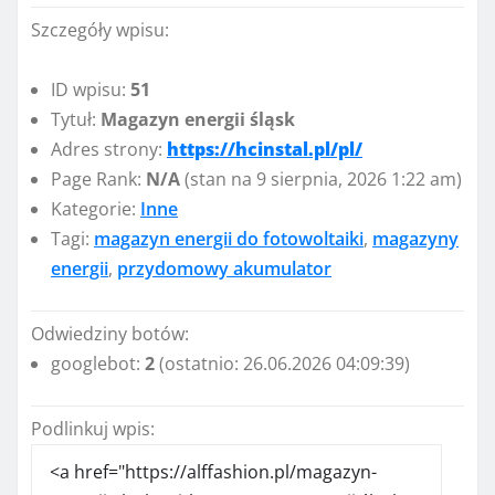
Szczegóły wpisu:
ID wpisu:
51
Tytuł:
Magazyn energii śląsk
Adres strony:
https://hcinstal.pl/pl/
Page Rank:
N/A
(stan na 9 sierpnia, 2026 1:22 am)
Kategorie:
Inne
Tagi:
magazyn energii do fotowoltaiki
,
magazyny
energii
,
przydomowy akumulator
Odwiedziny botów:
googlebot:
2
(ostatnio: 26.06.2026 04:09:39)
Podlinkuj wpis: