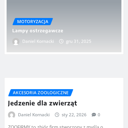
MOTORYZACJA
Lampy ostrzegawcze
Daniel Kornacki
gru 31, 2025
AKCESORIA ZOOLOGICZNE
Jedzenie dla zwierząt
Daniel Kornacki
sty 22, 2026
0
ZOOFIRMY to zbiór firm stworzony z myślą o