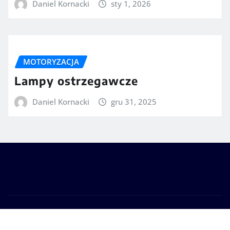
Daniel Kornacki
sty 1, 2026
MOTORYZACJA
Lampy ostrzegawcze
Daniel Kornacki
gru 31, 2025
Prawa autorskie © 2025 | Zasilane przez
WordPress
|
Seattle News
autorstwa
ThemeArile