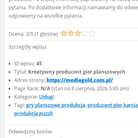
pytania. Po dodatkowe informacji namawiamy do odwied
odpowiemy na wszelkie pytania.
Ocena:
3
/
5
(
1
głosów)
Szczegóły wpisu:
ID wpisu:
45
Tytuł:
Kreatywny producent gier planszowych
Adres strony:
https://mediagold.com.pl/
Page Rank:
N/A
(stan na 8 sierpnia, 2026 5:45 am)
Kategorie:
Usługi
Tagi:
gry planszowe produkcja
,
producent gier karci
produkcja puzzli
Odwiedziny botów: