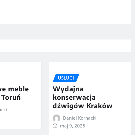
USŁUGI
we meble
Wydajna
 Toruń
konserwacja
dźwigów Kraków
acki
Daniel Kornacki
maj 9, 2025