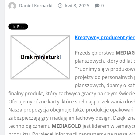
Daniel Kornacki
kwi 8, 2025
0
Kreatywny producent gie
Przedsiębiorstwo
MEDIA
planszowych, który od lat 
Trudnimy się w produkowa
projekty do personalnych 
planszowych, dbamy o każd
finalny produkt, który zachwyca graczy na całym świeci
Oferujemy różne karty, które spełniają oczekiwania do
Nasza propozycja obejmuje także produkcję opakowań 
zabezpieczają gry i nadają im fachowy design. Dzięki
technologicznemu
MEDIAGOLD
jest liderem w tematyc
produktu. Po więcej informacji zapraszamy na naszą wi