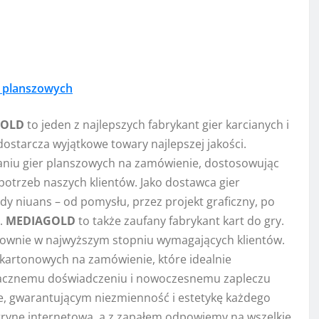
r planszowych
GOLD
to jeden z najlepszych fabrykant gier karcianych i
dostarcza wyjątkowe towary najlepszej jakości.
niu gier planszowych na zamówienie, dostosowując
potrzeb naszych klientów. Jako dostawca gier
y niuans – od pomysłu, przez projekt graficzny, po
e.
MEDIAGOLD
to także zaufany fabrykant kart do gry.
słownie w najwyższym stopniu wymagających klientów.
kartonowych na zamówienie, które idealnie
 znacznemu doświadczeniu i nowoczesnemu zapleczu
e, gwarantującym niezmienność i estetykę każdego
trynę internetową, a z zapałem odpowiemy na wszelkie