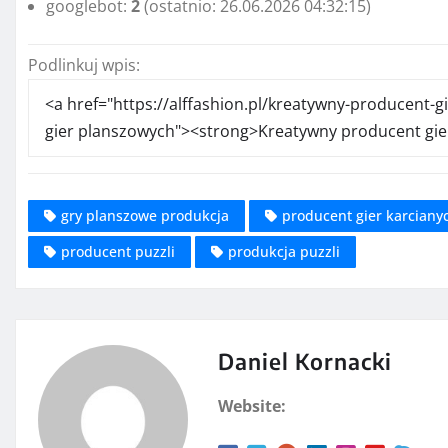
googlebot:
2
(ostatnio: 26.06.2026 04:32:15)
Podlinkuj wpis:
gry planszowe produkcja
producent gier karciany
producent puzzli
produkcja puzzli
Daniel Kornacki
Website: